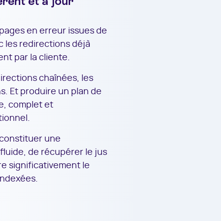
rent et à jour
s pages en erreur issues de
 les redirections déjà
nt par la cliente.
directions chaînées, les
s. Et produire un plan de
e, complet et
ionnel.
econstituer une
fluide, de récupérer le jus
e significativement le
indexées.