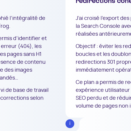
redirections cohé
hié l’intégralité de
J’ai croisé l’export de
Frog.
la Search Console avec
réalisées antérieureme
rmis d’identifier et
n erreur (404), les
Objectif : éviter les re
les pages sans H1
boucles et les doublon
présence de contenu
redirections 301 propr
ste des images
immédiatement opérat
mandés…
Ce plan a permis de r
vi de base de travail
expérience utilisateur 
 corrections selon
SEO perdu et de réduir
volume de pages non 