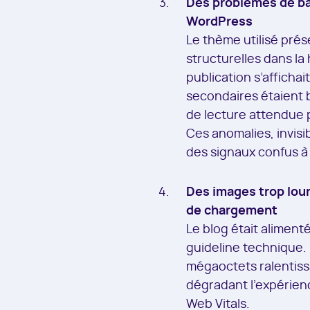
Des problèmes de ba
WordPress
Le thème utilisé pré
structurelles dans la 
publication s’affichai
secondaires étaient b
de lecture attendue 
Ces anomalies, invisib
des signaux confus à
Des images trop lou
de chargement
Le blog était alimen
guideline technique. 
mégaoctets ralentiss
dégradant l’expérienc
Web Vitals.