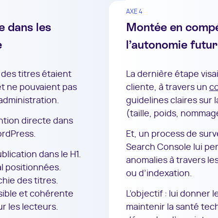
AXE 4
e dans les
Montée en compé
e
l’autonomie futu
des titres étaient
La dernière étape visai
et ne pouvaient pas
cliente, à travers un
c
’administration.
guidelines claires sur
(taille, poids, nommag
ention directe dans
ordPress.
Et, un process de surve
Search Console lui pe
blication dans le H1.
anomalies à travers le
l positionnées.
ou d’indexation.
hie des titres.
isible et cohérente
L’objectif : lui donner
 les lecteurs.
maintenir la santé tec