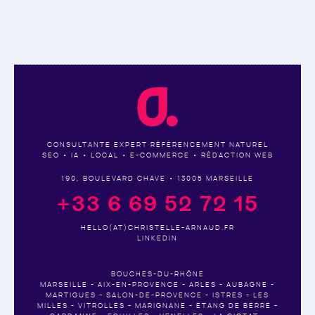
CONSULTANTE EXPERT RÉFÉRENCEMENT NATUREL
SEO • IA • LOCAL • E-COMMERCE • RÉDACTION WEB
190, BOULEVARD CHAVE • 13005 MARSEILLE
+33 6 69 52 72 15
HELLO(AT)CHRISTELLE-ARNAUD.FR
LINKEDIN
BOUCHES-DU-RHÔNE
MARSEILLE - AIX-EN-PROVENCE - ARLES - AUBAGNE -
MARTIGUES - SALON-DE-PROVENCE - ISTRES - LES
MILLES - VITROLLES - MARIGNANE - ETANG DE BERRE -